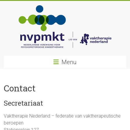
Ga
naar
inhoud
Nederlandse
Menu
Vereniging
voor
Contact
Psychomotorische
Kindertherapie
Secretariaat
Vaktherapie Nederland – federatie van vaktherapeutische
beroepen
Stationsplein 127