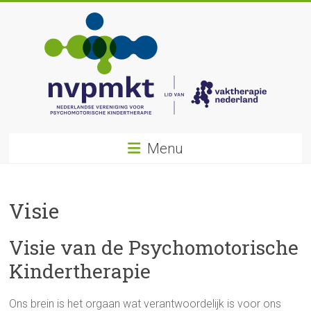
Ga
naar
inhoud
Nederlandse
Menu
Vereniging
voor
Visie
Psychomotorische
Kindertherapie
Visie van de Psychomotorische
Kindertherapie
Ons brein is het orgaan wat verantwoordelijk is voor ons