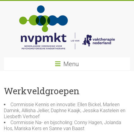
Ga
naar
inhoud
Nederlandse
Menu
Vereniging
voor
Werkveldgroepen
Psychomotorische
Kindertherapie
Commissie Kennis en innovatie: Ellen Bickel, Marleen
Damink, Alllisha Jellier, Daphne Kaaijk, Jessika Kastelein en
Liesbeth Verhoef
Commissie Na- en bijscholing: Conny Hagen, Jolanda
Hos, Mariska Kers en Sanne van Baast